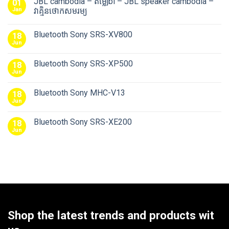
JBL cambodia – តម្លៃjbl – JBL speaker cambodia –
01
Jan
វាគ្មិនថោកសមរម្យ
Bluetooth Sony SRS-XV800
18
Jun
Bluetooth Sony SRS-XP500
18
Jun
Bluetooth Sony MHC-V13
18
Jun
Bluetooth Sony SRS-XE200
18
Jun
Shop the latest trends and products wit