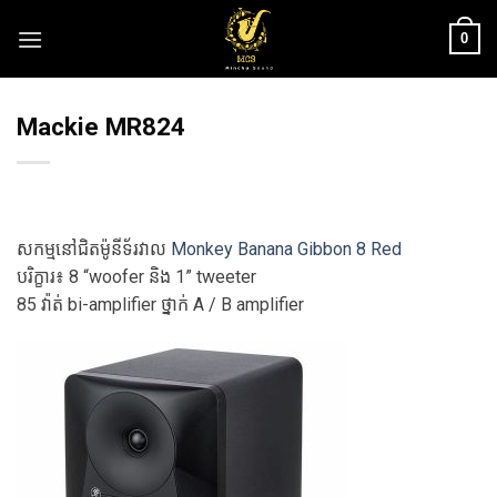
Skip
0
to
content
Mackie MR824
សកម្មនៅជិតម៉ូនីទ័រវាល
Monkey Banana Gibbon 8 Red
បរិក្ខារ៖ 8 “woofer និង 1” tweeter
85 វ៉ាត់ bi-amplifier ថ្នាក់ A / B amplifier