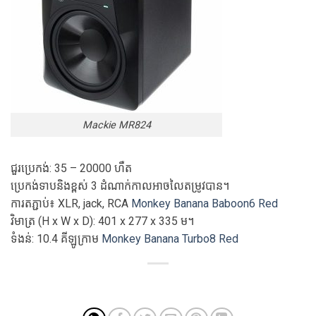
Mackie MR824
ជួរប្រេកង់: 35 – 20000 ហឺត
ប្រេកង់ទាបនិងខ្ពស់ 3 ដំណាក់កាលអាចលៃតម្រូវបាន។
ការតភ្ជាប់៖ XLR, jack, RCA
Monkey Banana Baboon6 Red
វិមាត្រ (H x W x D): 401 x 277 x 335 ម។
ទំងន់: 10.4 គីឡូក្រាម
Monkey Banana Turbo8 Red